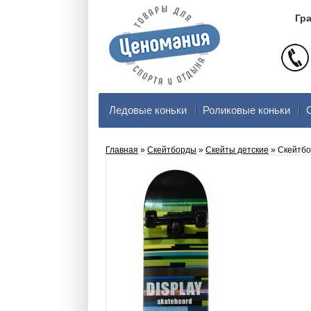
Гра
Ледовые коньки
Роликовые коньки
Главная
»
Скейтборды
»
Скейты детские
» Скейтб