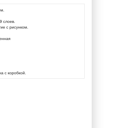
ом.
9 слоев.
ие с рисунком.
енная
а с коробкой.