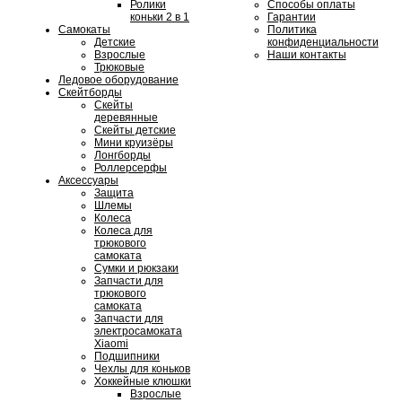
Ролики
Способы оплаты
коньки 2 в 1
Гарантии
Самокаты
Политика
Детские
конфиденциальности
Взрослые
Наши контакты
Трюковые
Ледовое оборудование
Скейтборды
Скейты
деревянные
Скейты детские
Мини круизёры
Лонгборды
Роллерсерфы
Аксеcсуары
Защита
Шлемы
Колеса
Колеса для
трюкового
самоката
Cумки и рюкзаки
Запчасти для
трюкового
самоката
Запчасти для
электросамоката
Xiaomi
Подшипники
Чехлы для коньков
Хоккейные клюшки
Взрослые