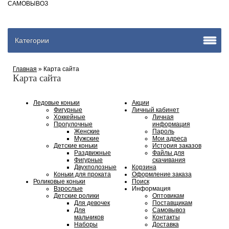
САМОВЫВОЗ
Категории
Главная
» Карта сайта
Карта сайта
Ледовые коньки
Акции
Фигурные
Личный кабинет
Хоккейные
Личная
Прогулочные
информация
Женские
Пароль
Мужские
Мои адреса
Детские коньки
История заказов
Раздвижные
Файлы для
Фигурные
скачивания
Двухполозные
Корзина
Коньки для проката
Оформление заказа
Роликовые коньки
Поиск
Взрослые
Информация
Детские ролики
Оптовикам
Для девочек
Поставщикам
Для
Самовывоз
мальчиков
Контакты
Наборы
Доставка