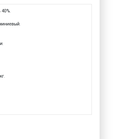
 40%.
юминиевый.
и.
кг.