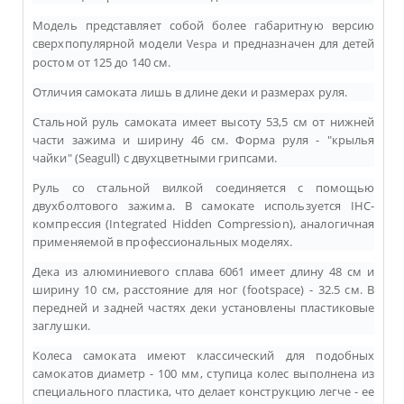
Модель представляет собой более габаритную версию
сверхпопулярной модели
и предназначен для детей
Vespa
ростом от 125 до 140 см.
Отличия самоката лишь в длине деки и размерах руля.
Стальной руль самоката имеет высоту 53,5 см от нижней
части зажима и ширину 46 см. Форма руля - "крылья
чайки" (Seagull) с двухцветными грипсами.
Руль со стальной вилкой соединяется с помощью
двухболтового зажима. В самокате используется IHC-
компрессия (Integrated Hidden Compression), аналогичная
применяемой в профессиональных моделях.
Дека из алюминиевого сплава 6061 имеет длину 48 см и
ширину 10 см, расстояние для ног (footspace) - 32.5 см. В
передней и задней частях деки установлены пластиковые
заглушки.
Колеса самоката имеют классический для подобных
самокатов диаметр - 100 мм, ступица колес выполнена из
специального пластика, что делает конструкцию легче -
ее