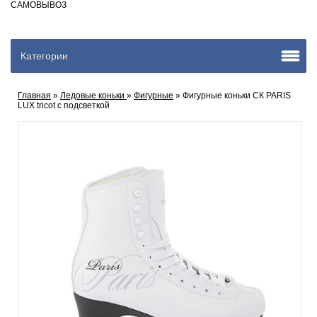
САМОВЫВОЗ
Категории
Главная
»
Ледовые коньки
»
Фигурные
» Фигурные коньки СК PARIS
LUX tricot с подсветкой