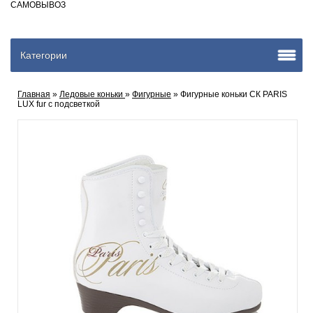
САМОВЫВОЗ
Категории
Главная
»
Ледовые коньки
»
Фигурные
» Фигурные коньки СК PARIS
LUX fur с подсветкой