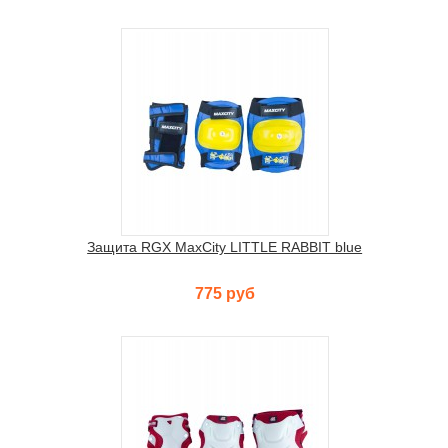
Защита RGX MaxCity LITTLE RABBIT blue
775 руб