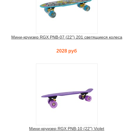
Мини-круизер RGX PNB-07 (22") 201 светящиеся колеса
2028 руб
Мини-круизер RGX PNB-10 (22") Violet