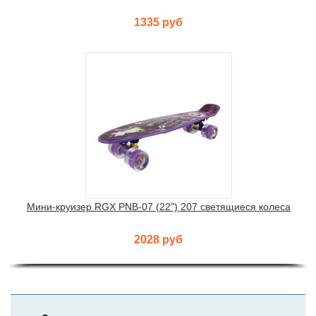
1335 руб
Мини-круизер RGX PNB-07 (22") 207 светящиеся колеса
2028 руб