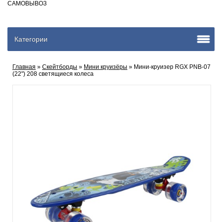
САМОВЫВОЗ
Категории
Главная
»
Скейтборды
»
Мини круизёры
» Мини-круизер RGX PNB-07
(22") 208 светящиеся колеса