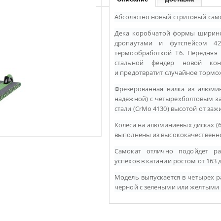
Абсолютно новый стритовый само
Дека коробчатой формы ширино
дропаутами и футспейсом 4
термообработкой Т6.
Передняя 
стальной фендер новой ко
и
предотвратит случайное тормо
Фрезерованная вилка из алюми
надежной) с четырехболтовым з
стали (CrMo 4130) высотой от заж
Колеса на алюминиевых дисках (
выполнены из высококачественно
Самокат отлично подойдет р
успехов в катании ростом от 163 д
Модель выпускается в четырех ра
черной с зелеными или желтыми 