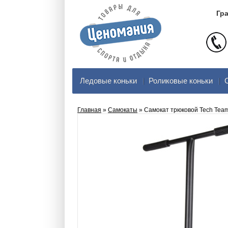
Гра
Ледовые коньки
Роликовые коньки
Главная
»
Самокаты
» Самокат трюковой Tech Team