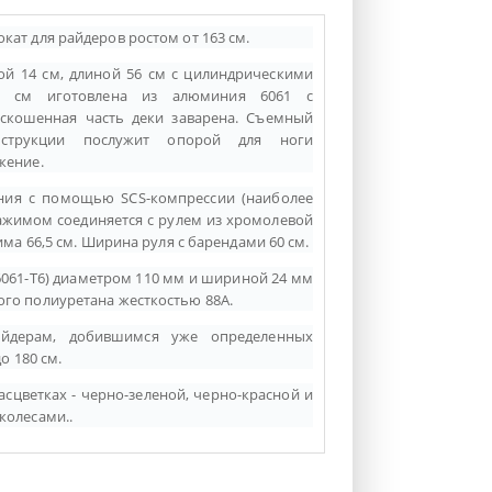
кат для райдеров ростом от 163 см.
й 14 см, длиной 56 см с цилиндрическими
2 см иготовлена из алюминия 6061 с
скошенная часть деки заварена. Съемный
нструкции
послужит опорой для ноги
жение.
ния с помощью SCS-компрессии (наиболее
ажимом соединяется с рулем из хромолевой
има 66,5 см. Ширина руля с барендами 60 см.
6061-Т6) диаметром 110 мм и шириной 24 мм
го полиуретана жесткостью 88А.
айдерам, добившимся уже определенных
о 180 см.
сцветках - черно-зеленой, черно-красной и
колесами..