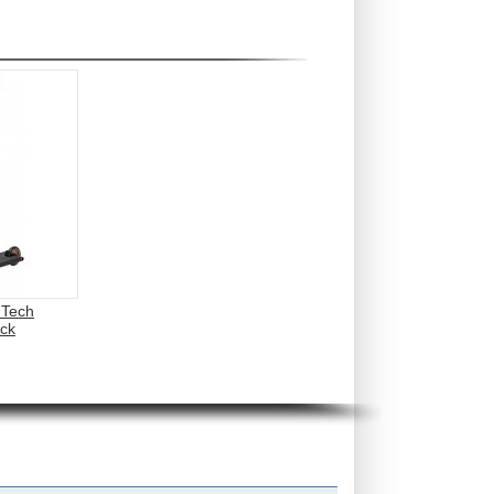
 Tech
ack