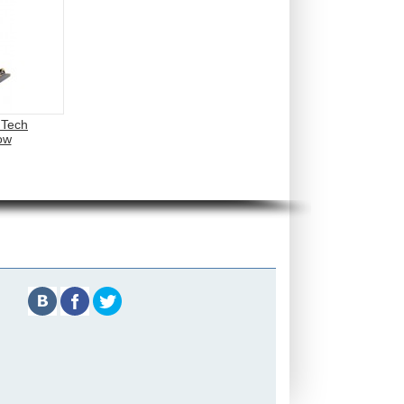
 Tech
ow