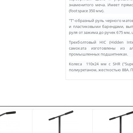
знаменитого меча. Имеет прям
(footspace 350 мм).
"T"-образный руль черного мато
и пластиковыми барендами, вып
руля от зажима до ручек 675 мм, 
Трехболтовый HIC (Hidden Int
самоката изготовлены из 
промышленных подшипниках.
Колеса 110x24 мм c SHR (
"Sup
полиуретаном, жесткостью 88A. 