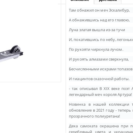
Там обнажил он меч Эскалибур,
А обнажившись над его главою,
Луна златая вышла из-за тучи
И, покатившись по небу, легоньк
По рукояти чиркнула лучом.
И рукоять алмазами сверкнула,
Бесчисленными искрами топазов
И гиацинтов сказочной работы.
- так описывал В XIX веке поэт
легендарный меч короля Артура!
Новинка в нашей коллекции т
обновление в 2021 году - тепер
прозрачного полиуретана!
Дека самоката окрашена при п
серебряный цвета и украшена