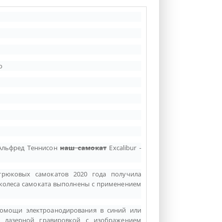
о
 Альфред Теннисон
наш самокат
Excalibur -
рюковых самокатов 2020 года получила
ь колеса самоката выполнены с применением
омощи электроанодирования в синий или
 лазерной гравировкой с изображением