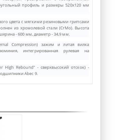
оугольный профиль и размеры 520х120 мм
вого цвета с
мягкими резиновыми грипсами
олнен из хромолевой стали (CrMo). Высота
ширина - 600 мм, диаметр - 34,9 мм.
ernal Compression) зажим и литая вилка
алюминия,
интегрированная рулевая на
er High Rebound" -
сверхвысокий отскок) -
Подшипники Abec 9.