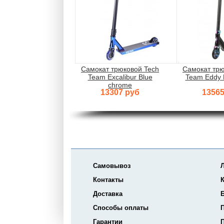
Самокат трюковой Tech
Самокат трю
Team Excalibur Blue
Team Eddy 
chrome
13307 руб
13565
Самовывоз
Контакты
К
Доставка
Способы оплаты
Гарантии