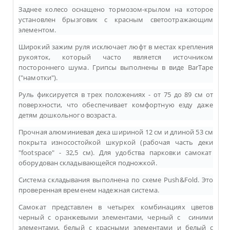
Заднее колесо оснащено тормозом-крылом на которое
установлен брызговик с красным светоотражающим
элементом.
Широкий зажим руля исключает люфт в местах крепления
рукояток, который часто является источником
постороннего шума. Грипсы выполнены в виде BarTape
("намотки").
Руль фиксируется в трех положениях - от 75 до 89 см от
поверхности, что обеспечивает комфортную езду даже
детям дошкольного возраста.
Прочная алюминиевая дека шириной 12 см и длиной 53 см
покрыта износостойкой шкуркой (
рабочая часть деки
"
footspace"
- 32,5 см). Для удобства парковки самокат
оборудован складывающейся подножкой.
Система складывания выполнена по схеме Push&Fold. Это
проверенная временем надежная система.
Самокат представлен в четырех комбинациях цветов
черный с оранжевыми элементами, черный с синими
элементами, белый с красными элементами и белый с