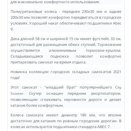
для
максимально комфортного использования.
Полиуретановые колеса - переднее 230х30 мм и заднее
200х30 мм позволят комфортно передвигаться в городских
условиях. Хороший накат обеспечивают подшипники Abec
9.
Дека длиной 58 см и шириной 15 см имеет футспейс 33 см,
достаточный для размещения обеих ступней.
Торможение
осуществляется алюминиевым тормозом-крылом.
Складывающаяся подножка позволит комфортно
припарковать самокат на время отдыха.
Новинка коллекции городских складных самокатов 2021
года!
Этот самокат - "младший брат" популярнейшего
City
. Скутер оснащен передним амортизатором,
Scooter
позволяющим сглаживать неровности дороги и делает
катание более комфортным.
Колеса самоката имеют диаметр 180 мм, что вполне
достаточно для катания по ровным городским дорогам.
В
колесах используются подшипники стандарта ABEC 7.