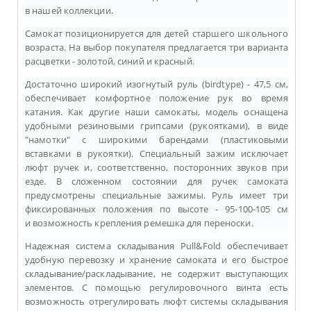
в нашей коллекции.
Самокат позиционируется для детей старшего школьного
возраста. На выбор покупателя предлагается три варианта
расцветки - золотой, синий и красный.
Достаточно широкий изогнутый руль (birdtype) - 47,5 см,
обеспечивает комфортное положение рук во время
катания. Как другие наши самокаты, модель оснащена
удобными резиновыми грипсами (рукоятками), в виде
"намотки" с широкими барендами (пластиковыми
вставками в рукоятки). Специальный зажим исключает
люфт ручек и, соответственно, посторонних звуков при
езде. В сложенном состоянии для ручек самоката
предусмотрены специальные зажимы. Руль имеет три
фиксированных положения по высоте - 95-100-105 см
и
возможность крепления ремешка для переноски.
Надежная система складывания
Pull&Fold
обеспечивает
удобную перевозку и хранение самоката и его быстрое
складывание/раскладывание, не содержит выступающих
элементов.
С помощью регулировочного винта есть
возможность
отрегулировать люфт системы складывания