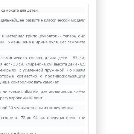
 самоката для детей.
 дальнейшее развитие классической модели
и материал грипс (рукояток) - теперь они
ины. Уменьшена ширина руля. Вес самоката
люминиевого сплава, длина деки - 53 см,
 ног - 33 см, клиренс - 6 см, высота деки - 8,5
оз-крыло с усиленной пружиной. По краям
оторые совместно с противоскользящим
учше контролировать самокат.
по схеме Pull&Fold, для исключения люфта
 регулировочный винт.
ной 30 мм выполнены из полиуретана.
пазоне от 72 до 94 см, предусмотрено три
товых комбинациях.