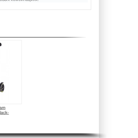
eam
ack-