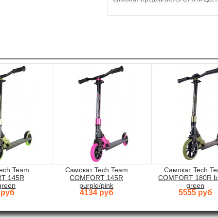
ech Team
Самокат Tech Team
Самокат Tech T
T 145R
COMFORT 145R
COMFORT 180R bl
green
purple/pink
green
 руб
4134 руб
5555 руб