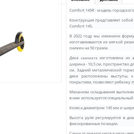
Comfort 145R - модель городского
Конструкция представляет собой
Comfort 145.
В 2022 году мы изменили форму 
изготавливаются из мягкой рез
снижен на 50 грамм.
Дека
изготовлена из а
самоката
ширина - 10,5 см, пространство для
см. Задний металлический торм
деки расположены выступы, к
покрытием, позволяют ребенку л
Механизм складывания выполнен 
в нем используется специальный
Колеса диаметром 145 мм и шири
Высота руля регулируется в диа
фиксированные позиции.
Самокат предлагается в пяти цве