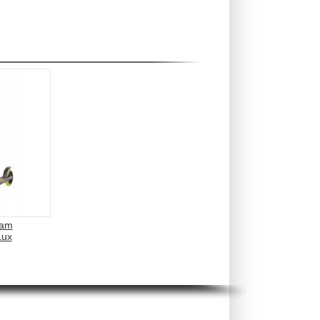
eam
ux