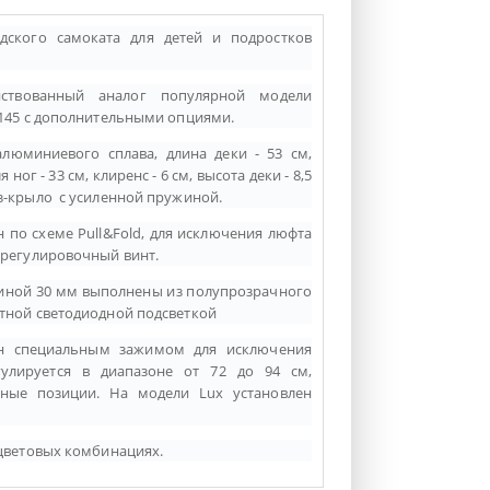
дского самоката для детей и подростков
нствованный аналог популярной модели
 145 с дополнительными опциями.
алюминиевого сплава, длина деки - 53 см,
 ног - 33 см, клиренс - 6 см, высота деки - 8,5
з-крыло с усиленной пружиной.
по схеме Pull&Fold, для исключения люфта
 регулировочный винт.
иной 30 мм выполнены из полупрозрачного
тной светодиодной подсветкой
н специальным зажимом для исключения
улируется в диапазоне от 72 до 94 см,
ные позиции. На модели Lux установлен
 цветовых комбинациях.