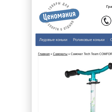
Гра
Ледовые коньки
Роликовые коньки
Главная
»
Самокаты
» Самокат Tech Team COMFORT