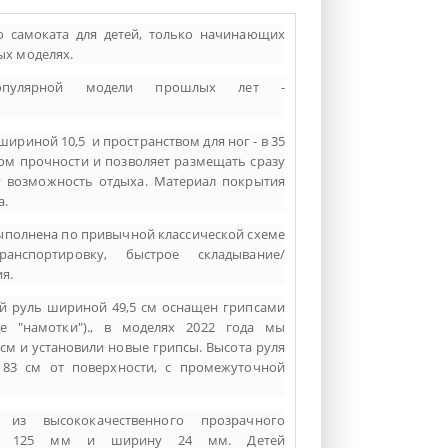
о самоката для детей, только начинающих
ых моделях.
популярной модели прошлых лет -
шириной 10,5 и пространством для ног - в 35
ом прочности и позволяет размещать сразу
ку возможность отдыха. Материал покрытия
а.
ыполнена по привычной классической схеме
ранспортировку,
быстрое складывание/
я.
й руль шириной 49,5 см оснащен грипсами
е "намотки")., в моделях 2022 года мы
см и установили новые грипсы.
Высота руля
- 83 см от поверхности, с промежуточной
 из высококачественного прозрачного
етр 125 мм и ширину 24 мм. Детей