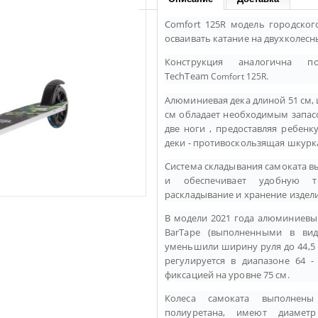
Comfort 125R модель городског
осваивать катание на двухколесн
Конструкция аналогична 
TechTeam
.
Comfort 125R
Алюминиевая дека длиной 51 см, 
см обладает необходимым запас
две ноги , предоставляя ребен
деки - противоскользящая шкурк
Система складывания самоката в
и обеспечивает удобную т
раскладывание
и хранение издели
В модели 2021 года алюминиевы
BarTape (выполненными в вид
уменьшили ширину руля до 44,5 
регулируется в диапазоне 64 
фиксацией на уровне 75 см.
Колеса самоката выполнены
полиуретана, имеют диам