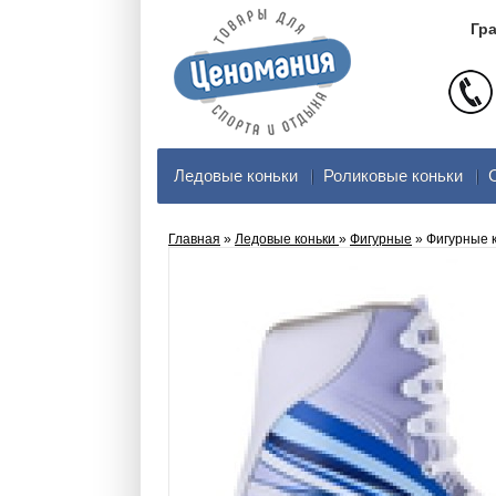
Гра
Ледовые коньки
Роликовые коньки
Главная
»
Ледовые коньки
»
Фигурные
» Фигурные к