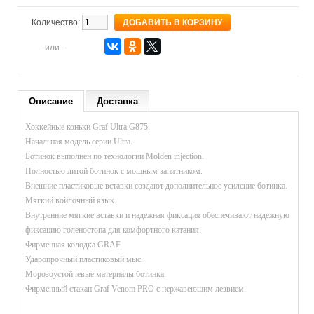
Количество:
- или -
Описание
Доставка
Хоккейные коньки Graf Ultra G875.
Начальная модель серии Ultra.
Ботинок выполнен по технологии Molden injection.
Полностью литой ботинок с мощным запятником.
Внешние пластиковые вставки создают дополнительное усиление ботинка.
Мягкий войлочный язык.
Внутренние мягкие вставки и надежная фиксация обеспечивают надежную
фиксацию голеностопа для комфортного катания.
Фирменная колодка GRAF.
Ударопрочный пластиковый мыс.
Морозоустойчевые материалы ботинка.
Фирменный стакан Graf Venom PRO c нержавеющим лезвием.