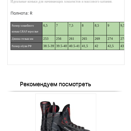
Идеальные коньки для начинающих хоккеистов и массового катания.
Полнота: R
6,5
7
7,5
8
8,5
9
9,5
Размер хоккейного
конька GRAF взрослые
253
256
261
265
269
274
278
Длинна стельки мм
38.5-39
39.5-40
40.5-41
41,5
42
42,5
43
Размер обуви РФ
Рекомендуем посмотреть