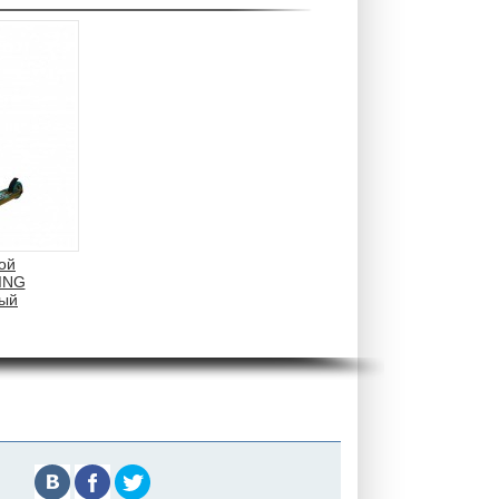
ой
ING
тый