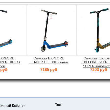
EXPLORE
Самокат EXPLORE
Самокат трюков
PER HIC OX
LEADER DELUXE синий
EXPLORE STERL
бой
SUPER золотис
 руб
7185 руб
7203 руб
Тел:
Личный Кабинет