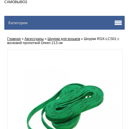
САМОВЫВОЗ
Категории
Главная
»
Аксеcсуары
»
Шнурки для коньков
» Шнурки RGX-LCS01 с
восковой пропиткой Green 213 см